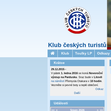
Klub českých turistů
Klub
Toulky LP
Odkazy
Krátce
29.12.2015 -
V pátek
1. ledna 2016
se koná
Novoroční
výstup na Pardusku
. Sraz bude v
Litovli
na náměstí
Přemysla Otakara v
10 hodin
.
Vezměte si pevné boty a teplé oblečení.
Odkaz
Další
Události
<<
<
Srpen 2026
>
>>