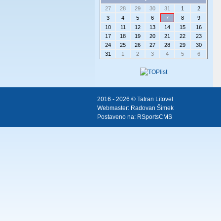
27
28
29
30
31
1
2
3
4
5
6
7
8
9
10
11
12
13
14
15
16
17
18
19
20
21
22
23
24
25
26
27
28
29
30
31
1
2
3
4
5
6
2016 - 2026 © Tatran Litovel
Webmaster:
Radovan Šimek
Postaveno na:
RSportsCMS