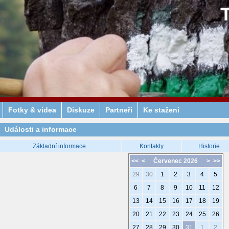
Fotky & videa
Diskuze
Partneři
Ke stažení
Události a informace
Základní informace
Kontakty
Historie
<<
<
Červenec 2026
>
>>
29
30
1
2
3
4
5
6
7
8
9
10
11
12
13
14
15
16
17
18
19
20
21
22
23
24
25
26
27
28
29
30
31
1
2