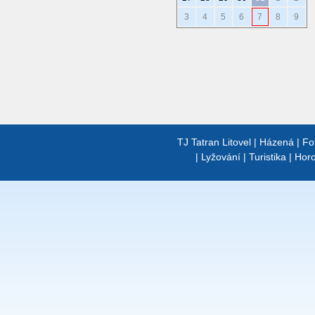
3
4
5
6
7
8
9
TJ Tatran Litovel
|
Házená
|
Fo
|
Lyžování
|
Turistika
|
Horo