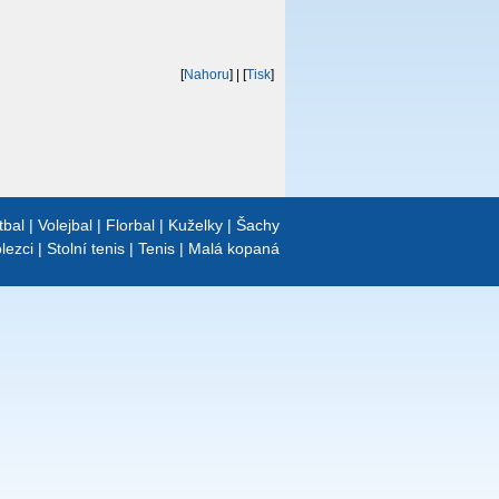
[
Nahoru
]
| [
Tisk
]
tbal
|
Volejbal
|
Florbal
|
Kuželky
|
Šachy
lezci
|
Stolní tenis
|
Tenis
|
Malá kopaná