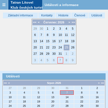
Tatran Litovel
Události a informace
Klub českých turistů
Základní informace
Kontakty
Historie
Členové
Události
<<
<
Červenec 2026
>
>>
29
30
1
2
3
4
5
6
7
8
9
10
11
12
13
14
15
16
17
18
19
20
21
22
23
24
25
26
27
28
29
30
31
1
2
3
4
5
6
7
8
9
Události
<<
<
Srpen 2026
>
>>
27
28
29
30
31
1
2
3
4
5
6
7
8
9
10
11
12
13
14
15
16
17
18
19
20
21
22
23
24
25
26
27
28
29
30