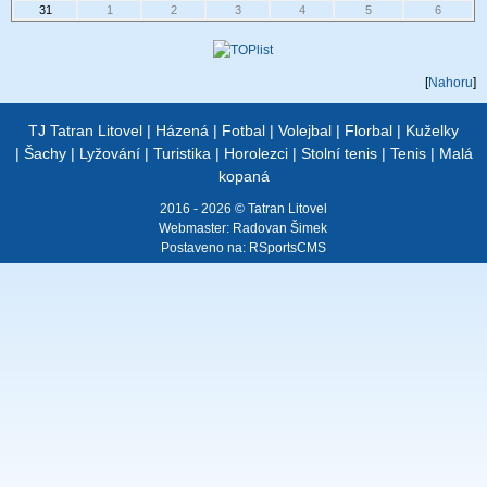
31
1
2
3
4
5
6
[
Nahoru
]
TJ Tatran Litovel
|
Házená
|
Fotbal
|
Volejbal
|
Florbal
|
Kuželky
|
Šachy
|
Lyžování
|
Turistika
|
Horolezci
|
Stolní tenis
|
Tenis
|
Malá
kopaná
2016 - 2026 © Tatran Litovel
Webmaster:
Radovan Šimek
Postaveno na:
RSportsCMS