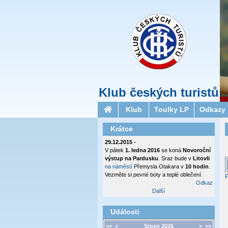
Klub českých turistů
Klub
Toulky LP
Odkazy
Krátce
29.12.2015 -
V pátek
1. ledna 2016
se koná
Novoroční
výstup na Pardusku
. Sraz bude v
Litovli
na náměstí
Přemysla Otakara v
10 hodin
.
Vezměte si pevné boty a teplé oblečení.
P
Odkaz
Další
Události
<<
<
Srpen 2026
>
>>