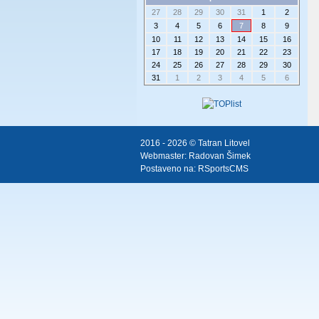
27
28
29
30
31
1
2
3
4
5
6
7
8
9
10
11
12
13
14
15
16
17
18
19
20
21
22
23
24
25
26
27
28
29
30
31
1
2
3
4
5
6
2016 - 2026 © Tatran Litovel
Webmaster:
Radovan Šimek
Postaveno na:
RSportsCMS