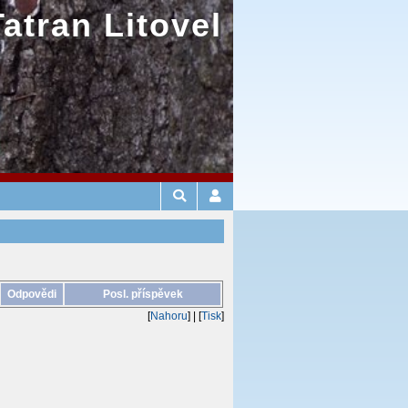
Tatran Litovel
Odpovědi
Posl. příspěvek
[
Nahoru
]
| [
Tisk
]