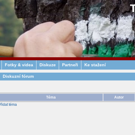
Fotky & videa
Diskuze
Partneři
Ke stažení
Diskuzní fórum
Téma
Autor
řidat téma