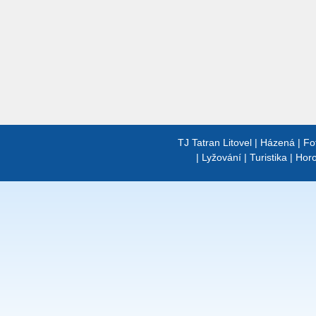
TJ Tatran Litovel
|
Házená
|
Fo
|
Lyžování
|
Turistika
|
Horo