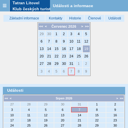
Tatran Litovel
Události a informace
Klub českých turistů
Základní informace
Kontakty
Historie
Členové
Události
<<
<
Červenec 2026
>
>>
29
30
1
2
3
4
5
6
7
8
9
10
11
12
13
14
15
16
17
18
19
20
21
22
23
24
25
26
27
28
29
30
31
1
2
3
4
5
6
7
8
9
Události
<<
<
Srpen 2026
>
>>
27
28
29
30
31
1
2
3
4
5
6
7
8
9
10
11
12
13
14
15
16
17
18
19
20
21
22
23
24
25
26
27
28
29
30