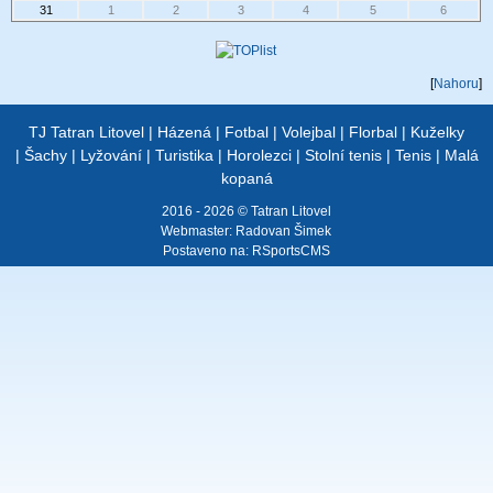
31
1
2
3
4
5
6
[
Nahoru
]
TJ Tatran Litovel
|
Házená
|
Fotbal
|
Volejbal
|
Florbal
|
Kuželky
|
Šachy
|
Lyžování
|
Turistika
|
Horolezci
|
Stolní tenis
|
Tenis
|
Malá
kopaná
2016 - 2026 © Tatran Litovel
Webmaster:
Radovan Šimek
Postaveno na:
RSportsCMS