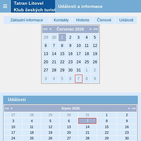
Tatran Litovel
Události a informace
Klub českých turistů
Základní informace
Kontakty
Historie
Členové
Události
<<
<
Červenec 2026
>
>>
29
30
1
2
3
4
5
6
7
8
9
10
11
12
13
14
15
16
17
18
19
20
21
22
23
24
25
26
27
28
29
30
31
1
2
3
4
5
6
7
8
9
Události
<<
<
Srpen 2026
>
>>
27
28
29
30
31
1
2
3
4
5
6
7
8
9
10
11
12
13
14
15
16
17
18
19
20
21
22
23
24
25
26
27
28
29
30