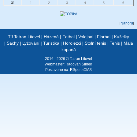
31
1
2
3
4
5
6
[
Nahoru
]
TJ Tatran Litovel
|
Házená
|
Fotbal
|
Volejbal
|
Florbal
|
Kuželky
|
Šachy
|
Lyžování
|
Turistika
|
Horolezci
|
Stolní tenis
|
Tenis
|
Malá
kopaná
2016 - 2026 © Tatran Litovel
Webmaster:
Radovan Šimek
Postaveno na:
RSportsCMS