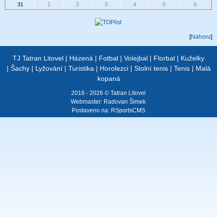
31
1
2
3
4
5
6
[
Nahoru
]
TJ Tatran Litovel
|
Házená
|
Fotbal
|
Volejbal
|
Florbal
|
Kuželky
|
Šachy
|
Lyžování
|
Turistika
|
Horolezci
|
Stolní tenis
|
Tenis
|
Malá
kopaná
2016 - 2026 © Tatran Litovel
Webmaster:
Radovan Šimek
Postaveno na:
RSportsCMS