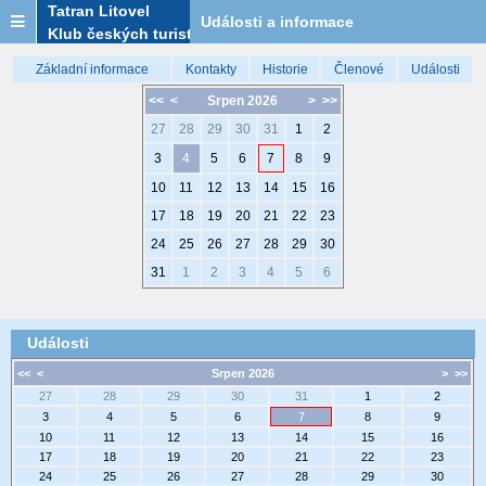
Tatran Litovel
Události a informace
Klub českých turistů
Základní informace
Kontakty
Historie
Členové
Události
<<
<
Srpen 2026
>
>>
27
28
29
30
31
1
2
3
4
5
6
7
8
9
10
11
12
13
14
15
16
17
18
19
20
21
22
23
24
25
26
27
28
29
30
31
1
2
3
4
5
6
Události
<<
<
Srpen 2026
>
>>
27
28
29
30
31
1
2
3
4
5
6
7
8
9
10
11
12
13
14
15
16
17
18
19
20
21
22
23
24
25
26
27
28
29
30