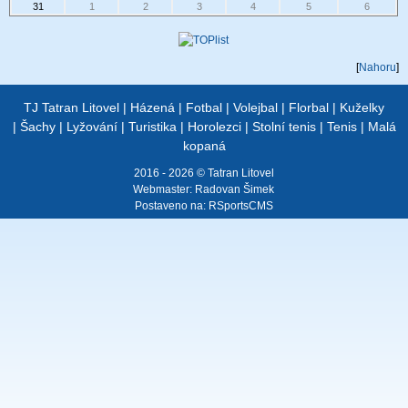
31
1
2
3
4
5
6
[
Nahoru
]
TJ Tatran Litovel
|
Házená
|
Fotbal
|
Volejbal
|
Florbal
|
Kuželky
|
Šachy
|
Lyžování
|
Turistika
|
Horolezci
|
Stolní tenis
|
Tenis
|
Malá
kopaná
2016 - 2026 © Tatran Litovel
Webmaster:
Radovan Šimek
Postaveno na:
RSportsCMS