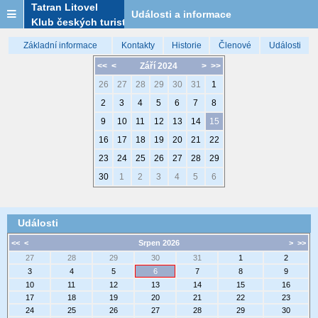
Tatran Litovel
Události a informace
Klub českých turistů
Základní informace
Kontakty
Historie
Členové
Události
<<
<
Září 2024
>
>>
26
27
28
29
30
31
1
2
3
4
5
6
7
8
9
10
11
12
13
14
15
16
17
18
19
20
21
22
23
24
25
26
27
28
29
30
1
2
3
4
5
6
Události
<<
<
Srpen 2026
>
>>
27
28
29
30
31
1
2
3
4
5
6
7
8
9
10
11
12
13
14
15
16
17
18
19
20
21
22
23
24
25
26
27
28
29
30