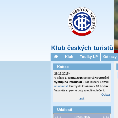
Klub českých turistů
Klub
Toulky LP
Odkazy
Krátce
29.12.2015 -
V pátek
1. ledna 2016
se koná
Novoroční
výstup na Pardusku
. Sraz bude v
Litovli
na náměstí
Přemysla Otakara v
10 hodin
.
Vezměte si pevné boty a teplé oblečení.
Odkaz
Další
Události
<<
<
Srpen 2026
>
>>