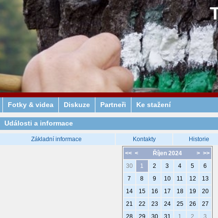
Fotky & videa
Diskuze
Partneři
Ke stažení
Události a informace
Základní informace
Kontakty
Historie
<<
<
Říjen 2024
>
>>
30
1
2
3
4
5
6
7
8
9
10
11
12
13
14
15
16
17
18
19
20
21
22
23
24
25
26
27
28
29
30
31
1
2
3