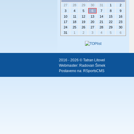
27
28
29
30
31
1
2
3
4
5
6
7
8
9
10
11
12
13
14
15
16
17
18
19
20
21
22
23
24
25
26
27
28
29
30
31
1
2
3
4
5
6
2016 - 2026 © Tatran Litovel
Webmaster:
Radovan Šimek
Postaveno na:
RSportsCMS