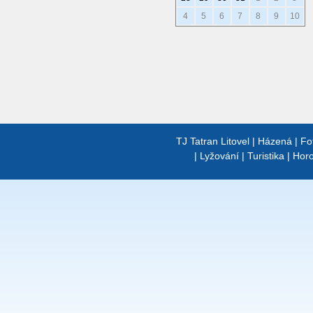
4
5
6
7
8
9
10
TJ Tatran Litovel
|
Házená
|
Fo
|
Lyžování
|
Turistika
|
Horo