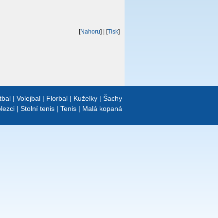
[
Nahoru
]
| [
Tisk
]
tbal
|
Volejbal
|
Florbal
|
Kuželky
|
Šachy
lezci
|
Stolní tenis
|
Tenis
|
Malá kopaná