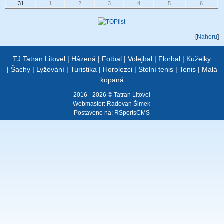
31
1
2
3
4
5
6
[
Nahoru
]
TJ Tatran Litovel
|
Házená
|
Fotbal
|
Volejbal
|
Florbal
|
Kuželky
|
Šachy
|
Lyžování
|
Turistika
|
Horolezci
|
Stolní tenis
|
Tenis
|
Malá
kopaná
2016 - 2026 © Tatran Litovel
Webmaster:
Radovan Šimek
Postaveno na:
RSportsCMS