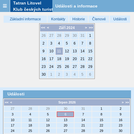
Tatran Litovel
Události a informace
Klub českých turistů
Základní informace
Kontakty
Historie
Členové
Události
<<
<
Září 2024
>
>>
26
27
28
29
30
31
1
2
3
4
5
6
7
8
9
10
11
12
13
14
15
16
17
18
19
20
21
22
23
24
25
26
27
28
29
30
1
2
3
4
5
6
Události
<<
<
Srpen 2026
>
>>
27
28
29
30
31
1
2
3
4
5
6
7
8
9
10
11
12
13
14
15
16
17
18
19
20
21
22
23
24
25
26
27
28
29
30