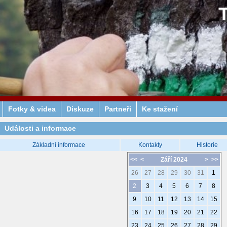
Fotky & videa
Diskuze
Partneři
Ke stažení
Události a informace
Základní informace
Kontakty
Historie
<<
<
Září 2024
>
>>
26
27
28
29
30
31
1
2
3
4
5
6
7
8
9
10
11
12
13
14
15
16
17
18
19
20
21
22
23
24
25
26
27
28
29