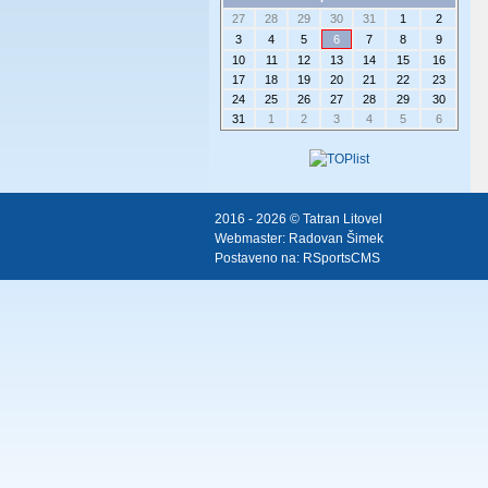
27
28
29
30
31
1
2
3
4
5
6
7
8
9
10
11
12
13
14
15
16
17
18
19
20
21
22
23
24
25
26
27
28
29
30
31
1
2
3
4
5
6
2016 - 2026 © Tatran Litovel
Webmaster:
Radovan Šimek
Postaveno na:
RSportsCMS