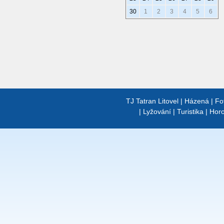
30
1
2
3
4
5
6
TJ Tatran Litovel
|
Házená
|
Fo
|
Lyžování
|
Turistika
|
Horo