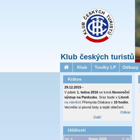
Klub českých turistů
Klub
Toulky LP
Odkazy
Krátce
29.12.2015 -
V pátek
1. ledna 2016
se koná
Novoroční
výstup na Pardusku
. Sraz bude v
Litovli
na náměstí
Přemysla Otakara v
10 hodin
.
Vezměte si pevné boty a teplé oblečení.
Odkaz
Další
Události
<<
<
Srpen 2026
>
>>