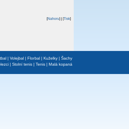
[
Nahoru
]
| [
Tisk
]
tbal
|
Volejbal
|
Florbal
|
Kuželky
|
Šachy
lezci
|
Stolní tenis
|
Tenis
|
Malá kopaná