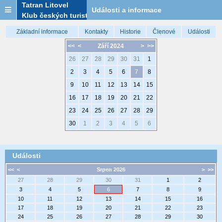
Tatran Litovel
Události a informace
Klub českých turistů
Základní informace
Kontakty
Historie
Členové
Události
<<
<
Září 2024
>
>>
26
27
28
29
30
31
1
2
3
4
5
6
7
8
9
10
11
12
13
14
15
16
17
18
19
20
21
22
23
24
25
26
27
28
29
30
1
2
3
4
5
6
Události
<<
<
Srpen 2026
>
>>
27
28
29
30
31
1
2
3
4
5
6
7
8
9
10
11
12
13
14
15
16
17
18
19
20
21
22
23
24
25
26
27
28
29
30