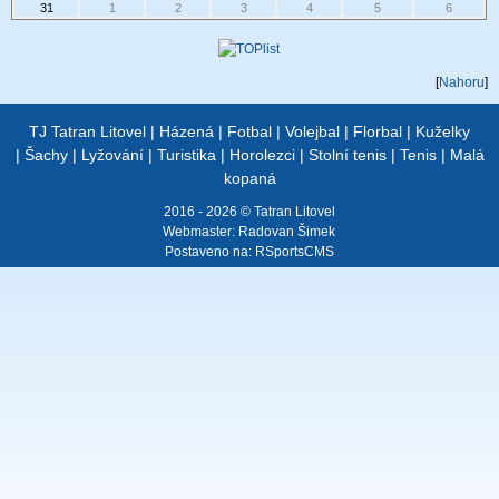
31
1
2
3
4
5
6
[
Nahoru
]
TJ Tatran Litovel
|
Házená
|
Fotbal
|
Volejbal
|
Florbal
|
Kuželky
|
Šachy
|
Lyžování
|
Turistika
|
Horolezci
|
Stolní tenis
|
Tenis
|
Malá
kopaná
2016 - 2026 © Tatran Litovel
Webmaster:
Radovan Šimek
Postaveno na:
RSportsCMS