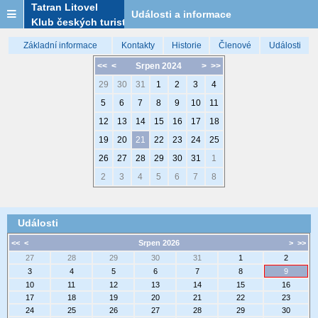
Tatran Litovel
Události a informace
Klub českých turistů
Základní informace
Kontakty
Historie
Členové
Události
<<
<
Srpen 2024
>
>>
29
30
31
1
2
3
4
5
6
7
8
9
10
11
12
13
14
15
16
17
18
19
20
21
22
23
24
25
26
27
28
29
30
31
1
2
3
4
5
6
7
8
Události
<<
<
Srpen 2026
>
>>
27
28
29
30
31
1
2
3
4
5
6
7
8
9
10
11
12
13
14
15
16
17
18
19
20
21
22
23
24
25
26
27
28
29
30