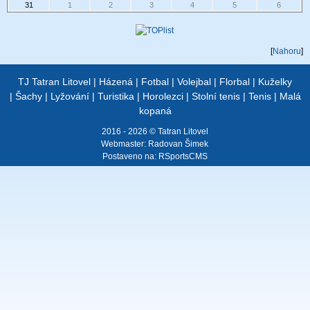
31
1
2
3
4
5
6
[
Nahoru
]
TJ Tatran Litovel
|
Házená
|
Fotbal
|
Volejbal
|
Florbal
|
Kuželky
|
Šachy
|
Lyžování
|
Turistika
|
Horolezci
|
Stolní tenis
|
Tenis
|
Malá
kopaná
2016 - 2026 © Tatran Litovel
Webmaster:
Radovan Šimek
Postaveno na:
RSportsCMS