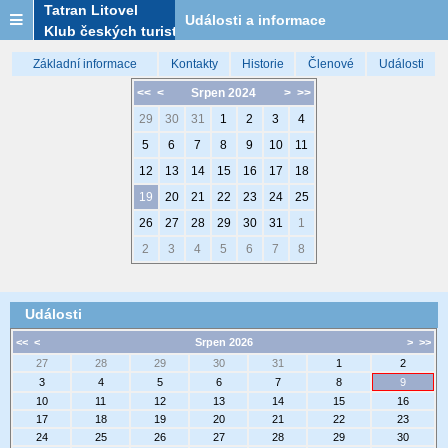
Tatran Litovel
Události a informace
Klub českých turistů
Základní informace
Kontakty
Historie
Členové
Události
<<
<
Srpen 2024
>
>>
29
30
31
1
2
3
4
5
6
7
8
9
10
11
12
13
14
15
16
17
18
19
20
21
22
23
24
25
26
27
28
29
30
31
1
2
3
4
5
6
7
8
Události
<<
<
Srpen 2026
>
>>
27
28
29
30
31
1
2
3
4
5
6
7
8
9
10
11
12
13
14
15
16
17
18
19
20
21
22
23
24
25
26
27
28
29
30