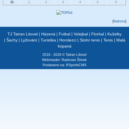
31
1
2
3
4
5
6
[
Nahoru
]
TJ Tatran Litovel
|
Házená
|
Fotbal
|
Volejbal
|
Florbal
|
Kuželky
|
Šachy
|
Lyžování
|
Turistika
|
Horolezci
|
Stolní tenis
|
Tenis
|
Malá
kopaná
2016 - 2026 © Tatran Litovel
Webmaster:
Radovan Šimek
Postaveno na:
RSportsCMS