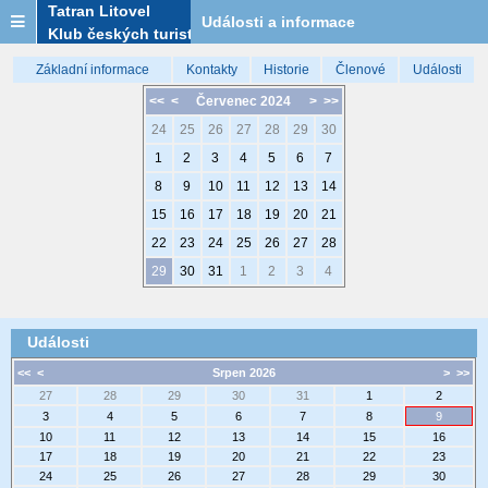
Tatran Litovel
Události a informace
Klub českých turistů
Základní informace
Kontakty
Historie
Členové
Události
<<
<
Červenec 2024
>
>>
24
25
26
27
28
29
30
1
2
3
4
5
6
7
8
9
10
11
12
13
14
15
16
17
18
19
20
21
22
23
24
25
26
27
28
29
30
31
1
2
3
4
Události
<<
<
Srpen 2026
>
>>
27
28
29
30
31
1
2
3
4
5
6
7
8
9
10
11
12
13
14
15
16
17
18
19
20
21
22
23
24
25
26
27
28
29
30