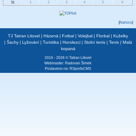
31
1
2
3
4
5
6
[
Nahoru
]
TJ Tatran Litovel
|
Házená
|
Fotbal
|
Volejbal
|
Florbal
|
Kuželky
|
Šachy
|
Lyžování
|
Turistika
|
Horolezci
|
Stolní tenis
|
Tenis
|
Malá
kopaná
2016 - 2026 © Tatran Litovel
Webmaster:
Radovan Šimek
Postaveno na:
RSportsCMS