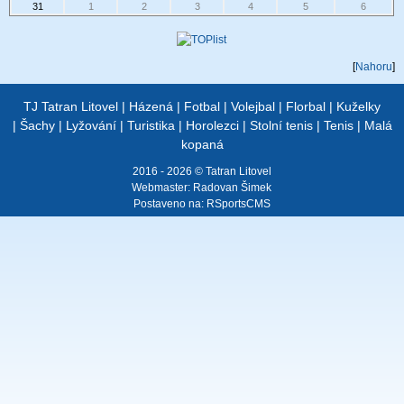
31
1
2
3
4
5
6
[
Nahoru
]
TJ Tatran Litovel
|
Házená
|
Fotbal
|
Volejbal
|
Florbal
|
Kuželky
|
Šachy
|
Lyžování
|
Turistika
|
Horolezci
|
Stolní tenis
|
Tenis
|
Malá
kopaná
2016 - 2026 © Tatran Litovel
Webmaster:
Radovan Šimek
Postaveno na:
RSportsCMS