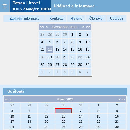
Tatran Litovel
Události a informace
Klub českých turistů
Základní informace
Kontakty
Historie
Členové
Události
<<
<
Červenec 2022
>
>>
27
28
29
30
1
2
3
4
5
6
7
8
9
10
11
12
13
14
15
16
17
18
19
20
21
22
23
24
25
26
27
28
29
30
31
1
2
3
4
5
6
7
Události
<<
<
Srpen 2026
>
>>
27
28
29
30
31
1
2
3
4
5
6
7
8
9
10
11
12
13
14
15
16
17
18
19
20
21
22
23
24
25
26
27
28
29
30