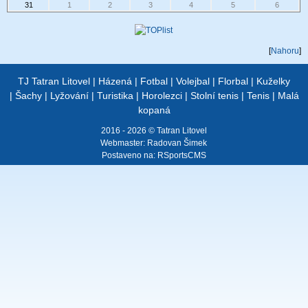
31
1
2
3
4
5
6
[
Nahoru
]
TJ Tatran Litovel
|
Házená
|
Fotbal
|
Volejbal
|
Florbal
|
Kuželky
|
Šachy
|
Lyžování
|
Turistika
|
Horolezci
|
Stolní tenis
|
Tenis
|
Malá
kopaná
2016 - 2026 © Tatran Litovel
Webmaster:
Radovan Šimek
Postaveno na:
RSportsCMS