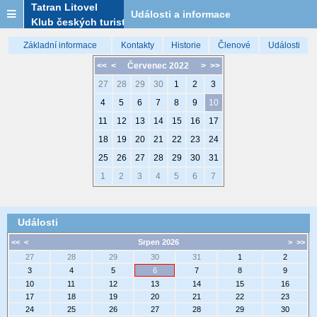
Tatran Litovel
Události a informace
Klub českých turistů
Základní informace
Kontakty
Historie
Členové
Události
<<
<
Červenec 2022
>
>>
27
28
29
30
1
2
3
4
5
6
7
8
9
10
11
12
13
14
15
16
17
18
19
20
21
22
23
24
25
26
27
28
29
30
31
1
2
3
4
5
6
7
Události
<<
<
Srpen 2026
>
>>
27
28
29
30
31
1
2
3
4
5
6
7
8
9
10
11
12
13
14
15
16
17
18
19
20
21
22
23
24
25
26
27
28
29
30