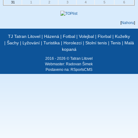
31
1
2
3
4
5
6
[
Nahoru
]
TJ Tatran Litovel
|
Házená
|
Fotbal
|
Volejbal
|
Florbal
|
Kuželky
|
Šachy
|
Lyžování
|
Turistika
|
Horolezci
|
Stolní tenis
|
Tenis
|
Malá
kopaná
2016 - 2026 © Tatran Litovel
Webmaster:
Radovan Šimek
Postaveno na:
RSportsCMS