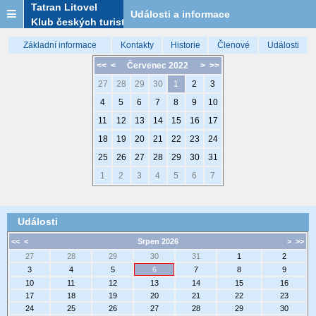
Tatran Litovel
Události a informace
Klub českých turistů
Základní informace
Kontakty
Historie
Členové
Události
<<
<
Červenec 2022
>
>>
27
28
29
30
1
2
3
4
5
6
7
8
9
10
11
12
13
14
15
16
17
18
19
20
21
22
23
24
25
26
27
28
29
30
31
1
2
3
4
5
6
7
Události
<<
<
Srpen 2026
>
>>
27
28
29
30
31
1
2
3
4
5
6
7
8
9
10
11
12
13
14
15
16
17
18
19
20
21
22
23
24
25
26
27
28
29
30