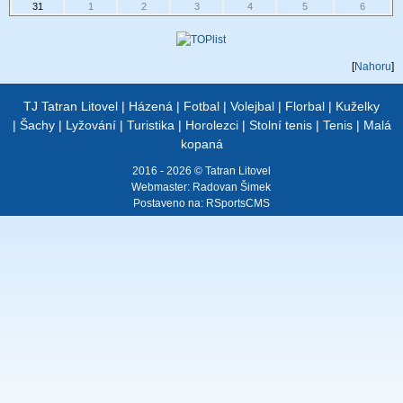
31
1
2
3
4
5
6
[
Nahoru
]
TJ Tatran Litovel
|
Házená
|
Fotbal
|
Volejbal
|
Florbal
|
Kuželky
|
Šachy
|
Lyžování
|
Turistika
|
Horolezci
|
Stolní tenis
|
Tenis
|
Malá
kopaná
2016 - 2026 © Tatran Litovel
Webmaster:
Radovan Šimek
Postaveno na:
RSportsCMS