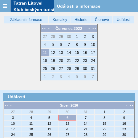
Tatran Litovel
Události a informace
Klub českých turistů
Základní informace
Kontakty
Historie
Členové
Události
<<
<
Červenec 2022
>
>>
27
28
29
30
1
2
3
4
5
6
7
8
9
10
11
12
13
14
15
16
17
18
19
20
21
22
23
24
25
26
27
28
29
30
31
1
2
3
4
5
6
7
Události
<<
<
Srpen 2026
>
>>
27
28
29
30
31
1
2
3
4
5
6
7
8
9
10
11
12
13
14
15
16
17
18
19
20
21
22
23
24
25
26
27
28
29
30