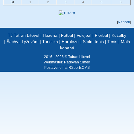
31
1
2
3
4
5
6
[
Nahoru
]
TJ Tatran Litovel
|
Házená
|
Fotbal
|
Volejbal
|
Florbal
|
Kuželky
|
Šachy
|
Lyžování
|
Turistika
|
Horolezci
|
Stolní tenis
|
Tenis
|
Malá
kopaná
2016 - 2026 © Tatran Litovel
Webmaster:
Radovan Šimek
Postaveno na:
RSportsCMS