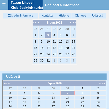
Tatran Litovel
Události a informace
Klub českých turistů
Základní informace
Kontakty
Historie
Členové
Události
<<
<
Srpen 2022
>
>>
25
26
27
28
29
30
31
1
2
3
4
5
6
7
8
9
10
11
12
13
14
15
16
17
18
19
20
21
22
23
24
25
26
27
28
29
30
31
1
2
3
4
Události
<<
<
Srpen 2026
>
>>
27
28
29
30
31
1
2
3
4
5
6
7
8
9
10
11
12
13
14
15
16
17
18
19
20
21
22
23
24
25
26
27
28
29
30