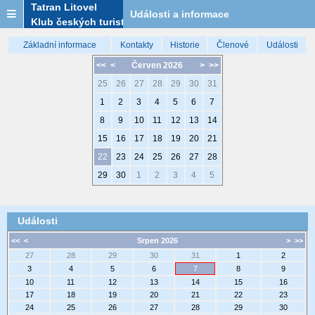
Tatran Litovel
Události a informace
Klub českých turistů
Základní informace
Kontakty
Historie
Členové
Události
<<
<
Červen 2026
>
>>
25
26
27
28
29
30
31
1
2
3
4
5
6
7
8
9
10
11
12
13
14
15
16
17
18
19
20
21
22
23
24
25
26
27
28
29
30
1
2
3
4
5
Události
<<
<
Srpen 2026
>
>>
27
28
29
30
31
1
2
3
4
5
6
7
8
9
10
11
12
13
14
15
16
17
18
19
20
21
22
23
24
25
26
27
28
29
30