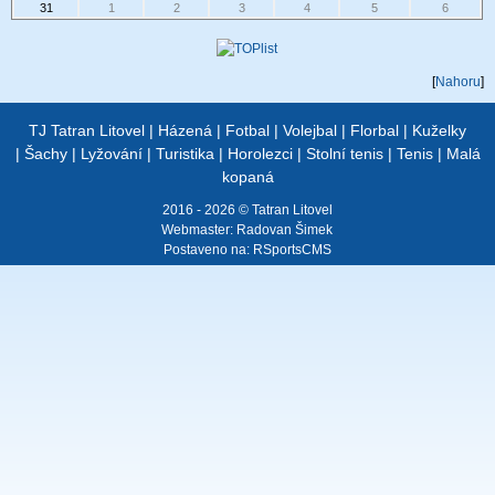
31
1
2
3
4
5
6
[
Nahoru
]
TJ Tatran Litovel
|
Házená
|
Fotbal
|
Volejbal
|
Florbal
|
Kuželky
|
Šachy
|
Lyžování
|
Turistika
|
Horolezci
|
Stolní tenis
|
Tenis
|
Malá
kopaná
2016 - 2026 © Tatran Litovel
Webmaster:
Radovan Šimek
Postaveno na:
RSportsCMS