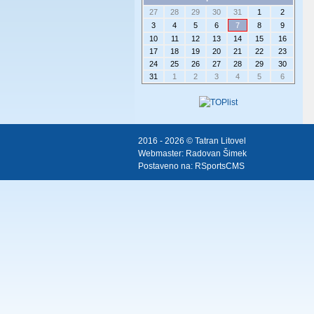
27
28
29
30
31
1
2
3
4
5
6
7
8
9
10
11
12
13
14
15
16
17
18
19
20
21
22
23
24
25
26
27
28
29
30
31
1
2
3
4
5
6
2016 - 2026 © Tatran Litovel
Webmaster:
Radovan Šimek
Postaveno na:
RSportsCMS