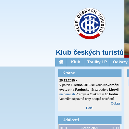
Klub českých turistů
Klub
Toulky LP
Odkazy
Krátce
29.12.2015 -
V pátek
1. ledna 2016
se koná
Novoroční
výstup na Pardusku
. Sraz bude v
Litovli
na náměstí
Přemysla Otakara v
10 hodin
.
Vezměte si pevné boty a teplé oblečení.
Odkaz
Další
Události
<<
<
Srpen 2026
>
>>