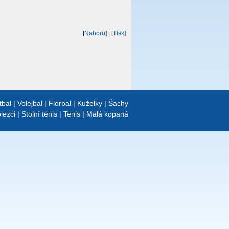
[
Nahoru
]
| [
Tisk
]
tbal
|
Volejbal
|
Florbal
|
Kuželky
|
Šachy
lezci
|
Stolní tenis
|
Tenis
|
Malá kopaná