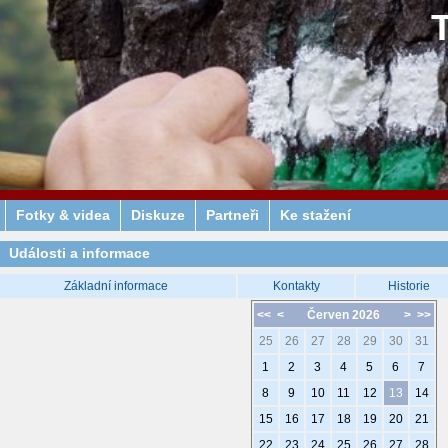
Fotky & videa
Diskuze
Partneři
Ke stažení
Události a informace
Základní informace
Kontakty
Historie
<<
<
Červen 2026
>
>>
25
26
27
28
29
30
31
1
2
3
4
5
6
7
8
9
10
11
12
13
14
15
16
17
18
19
20
21
22
23
24
25
26
27
28