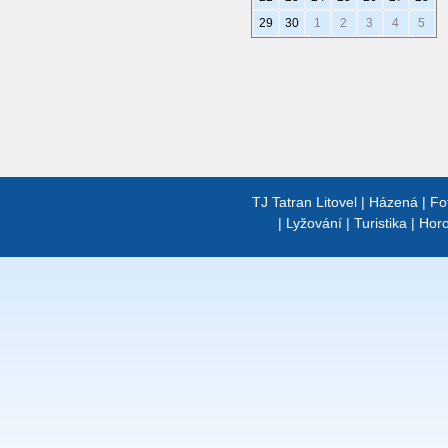
29
30
1
2
3
4
5
TJ Tatran Litovel
|
Házená
|
Fo
|
Lyžování
|
Turistika
|
Horo