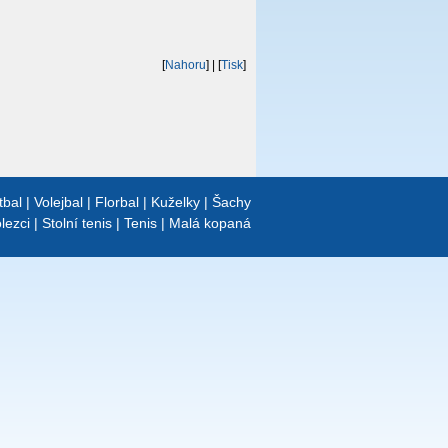
[
Nahoru
]
| [
Tisk
]
tbal
|
Volejbal
|
Florbal
|
Kuželky
|
Šachy
lezci
|
Stolní tenis
|
Tenis
|
Malá kopaná