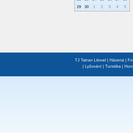
29
30
1
2
3
4
5
TJ Tatran Litovel
|
Házená
|
Fo
|
Lyžování
|
Turistika
|
Horo