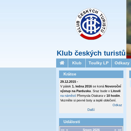
Klub českých turistů
Klub
Toulky LP
Odkazy
Krátce
29.12.2015 -
V pátek
1. ledna 2016
se koná
Novoroční
výstup na Pardusku
. Sraz bude v
Litovli
na náměstí
Přemysla Otakara v
10 hodin
.
Vezměte si pevné boty a teplé oblečení.
Odkaz
Další
Události
<<
<
Srpen 2026
>
>>