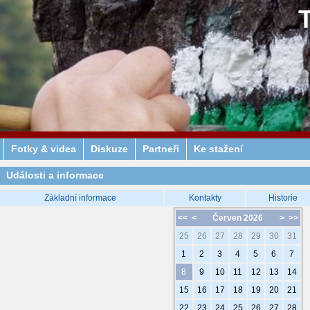
Fotky & videa
Diskuze
Partneři
Ke stažení
Události a informace
Základní informace
Kontakty
Historie
<<
<
Červen 2026
>
>>
25
26
27
28
29
30
31
1
2
3
4
5
6
7
8
9
10
11
12
13
14
15
16
17
18
19
20
21
22
23
24
25
26
27
28