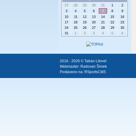
27
28
29
30
31
1
2
3
4
5
6
7
8
9
10
11
12
13
14
15
16
17
18
19
20
21
22
23
24
25
26
27
28
29
30
31
1
2
3
4
5
6
2016 - 2026 © Tatran Litovel
Webmaster:
Radovan Šimek
Postaveno na:
RSportsCMS