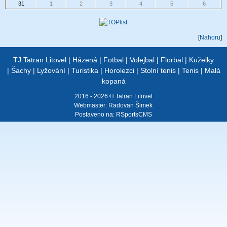
31
1
2
3
4
5
6
[
Nahoru
]
TJ Tatran Litovel
|
Házená
|
Fotbal
|
Volejbal
|
Florbal
|
Kuželky
|
Šachy
|
Lyžování
|
Turistika
|
Horolezci
|
Stolní tenis
|
Tenis
|
Malá
kopaná
2016 - 2026 © Tatran Litovel
Webmaster:
Radovan Šimek
Postaveno na:
RSportsCMS