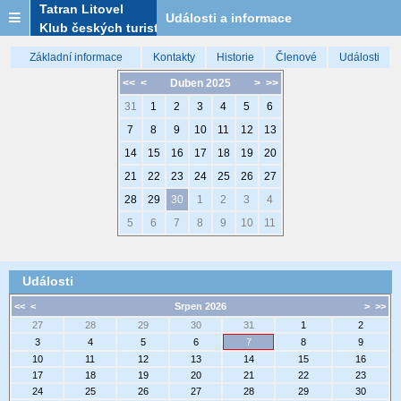
Tatran Litovel
Události a informace
Klub českých turistů
Základní informace
Kontakty
Historie
Členové
Události
<<
<
Duben 2025
>
>>
31
1
2
3
4
5
6
7
8
9
10
11
12
13
14
15
16
17
18
19
20
21
22
23
24
25
26
27
28
29
30
1
2
3
4
5
6
7
8
9
10
11
Události
<<
<
Srpen 2026
>
>>
27
28
29
30
31
1
2
3
4
5
6
7
8
9
10
11
12
13
14
15
16
17
18
19
20
21
22
23
24
25
26
27
28
29
30