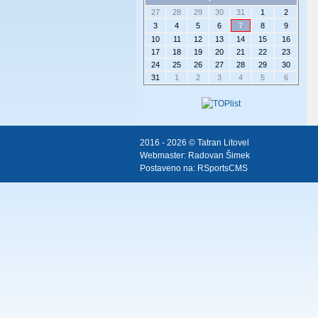
27
28
29
30
31
1
2
3
4
5
6
7
8
9
10
11
12
13
14
15
16
17
18
19
20
21
22
23
24
25
26
27
28
29
30
31
1
2
3
4
5
6
2016 - 2026 © Tatran Litovel
Webmaster:
Radovan Šimek
Postaveno na:
RSportsCMS