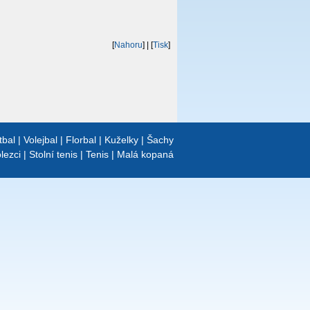
[
Nahoru
]
| [
Tisk
]
tbal
|
Volejbal
|
Florbal
|
Kuželky
|
Šachy
lezci
|
Stolní tenis
|
Tenis
|
Malá kopaná