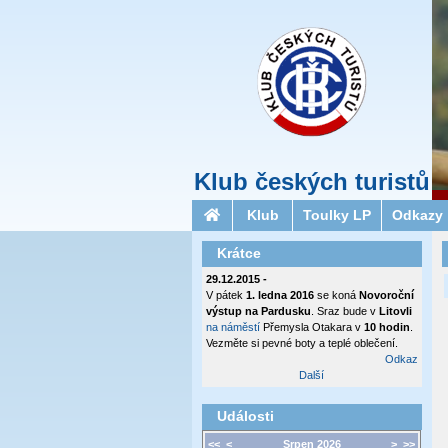
Klub českých turistů
Klub
Toulky LP
Odkazy
Krátce
29.12.2015 -
V pátek
1. ledna 2016
se koná
Novoroční
výstup na Pardusku
. Sraz bude v
Litovli
na náměstí
Přemysla Otakara v
10 hodin
.
Vezměte si pevné boty a teplé oblečení.
Odkaz
Další
Události
<<
<
Srpen 2026
>
>>