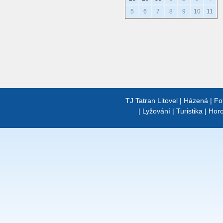
5
6
7
8
9
10
11
TJ Tatran Litovel
|
Házená
|
Fo
|
Lyžování
|
Turistika
|
Horo