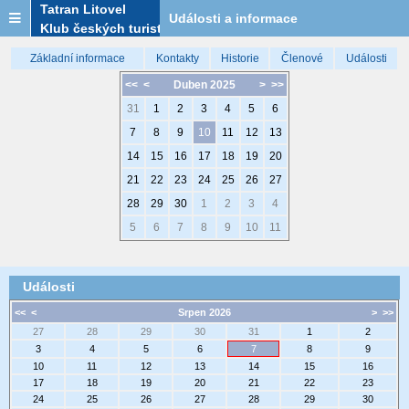
Tatran Litovel
Události a informace
Klub českých turistů
Základní informace
Kontakty
Historie
Členové
Události
<<
<
Duben 2025
>
>>
31
1
2
3
4
5
6
7
8
9
10
11
12
13
14
15
16
17
18
19
20
21
22
23
24
25
26
27
28
29
30
1
2
3
4
5
6
7
8
9
10
11
Události
<<
<
Srpen 2026
>
>>
27
28
29
30
31
1
2
3
4
5
6
7
8
9
10
11
12
13
14
15
16
17
18
19
20
21
22
23
24
25
26
27
28
29
30