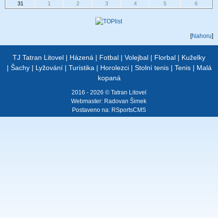
31
1
2
3
4
5
6
[
Nahoru
]
TJ Tatran Litovel
|
Házená
|
Fotbal
|
Volejbal
|
Florbal
|
Kuželky
|
Šachy
|
Lyžování
|
Turistika
|
Horolezci
|
Stolní tenis
|
Tenis
|
Malá
kopaná
2016 - 2026 © Tatran Litovel
Webmaster:
Radovan Šimek
Postaveno na:
RSportsCMS