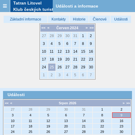
Tatran Litovel
Události a informace
Klub českých turistů
Základní informace
Kontakty
Historie
Členové
Události
<<
<
Červen 2024
>
>>
27
28
29
30
31
1
2
3
4
5
6
7
8
9
10
11
12
13
14
15
16
17
18
19
20
21
22
23
24
25
26
27
28
29
30
1
2
3
4
5
6
7
Události
<<
<
Srpen 2026
>
>>
27
28
29
30
31
1
2
3
4
5
6
7
8
9
10
11
12
13
14
15
16
17
18
19
20
21
22
23
24
25
26
27
28
29
30