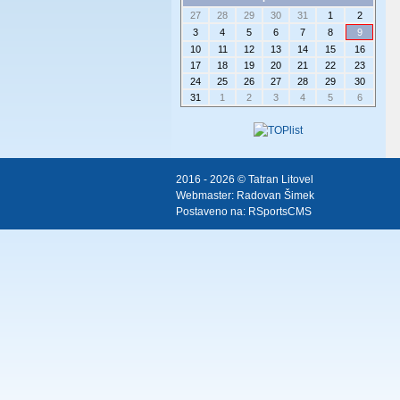
27
28
29
30
31
1
2
3
4
5
6
7
8
9
10
11
12
13
14
15
16
17
18
19
20
21
22
23
24
25
26
27
28
29
30
31
1
2
3
4
5
6
2016 - 2026 © Tatran Litovel
Webmaster:
Radovan Šimek
Postaveno na:
RSportsCMS