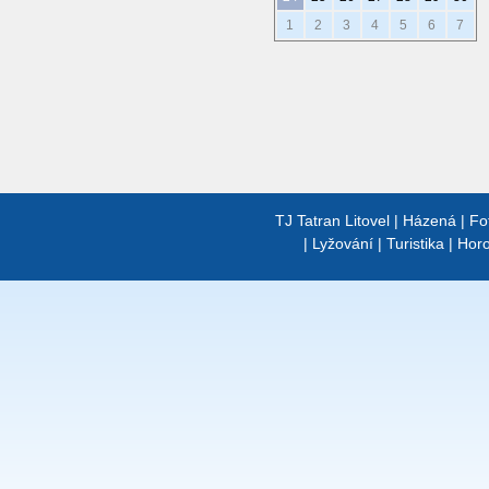
1
2
3
4
5
6
7
TJ Tatran Litovel
|
Házená
|
Fo
|
Lyžování
|
Turistika
|
Horo