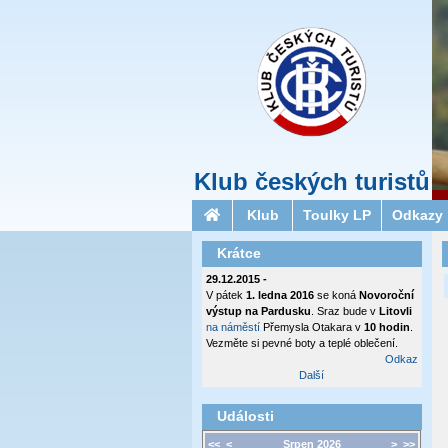
Klub českých turistů
Klub
Toulky LP
Odkazy
Krátce
29.12.2015 -
V pátek
1. ledna 2016
se koná
Novoroční
výstup na Pardusku
. Sraz bude v
Litovli
na náměstí
Přemysla Otakara v
10 hodin
.
Vezměte si pevné boty a teplé oblečení.
Odkaz
Další
Události
<<
<
Srpen 2026
>
>>