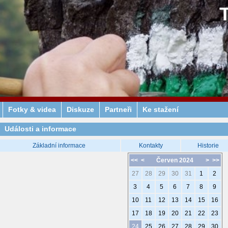
Fotky & videa
Diskuze
Partneři
Ke stažení
Události a informace
Základní informace
Kontakty
Historie
<<
<
Červen 2024
>
>>
27
28
29
30
31
1
2
3
4
5
6
7
8
9
10
11
12
13
14
15
16
17
18
19
20
21
22
23
24
25
26
27
28
29
30