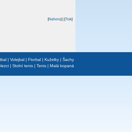
[
Nahoru
]
| [
Tisk
]
tbal
|
Volejbal
|
Florbal
|
Kuželky
|
Šachy
lezci
|
Stolní tenis
|
Tenis
|
Malá kopaná