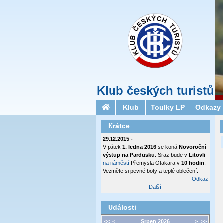
Klub českých turistů
Klub
Toulky LP
Odkazy
Krátce
29.12.2015 -
V pátek
1. ledna 2016
se koná
Novoroční
výstup na Pardusku
. Sraz bude v
Litovli
na náměstí
Přemysla Otakara v
10 hodin
.
Vezměte si pevné boty a teplé oblečení.
Odkaz
Další
Události
<<
<
Srpen 2026
>
>>