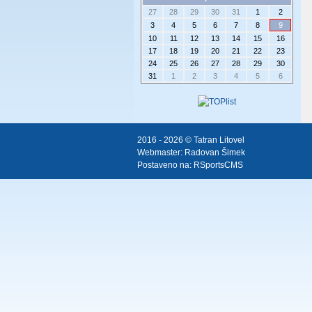
27
28
29
30
31
1
2
3
4
5
6
7
8
9
10
11
12
13
14
15
16
17
18
19
20
21
22
23
24
25
26
27
28
29
30
31
1
2
3
4
5
6
2016 - 2026 © Tatran Litovel
Webmaster:
Radovan Šimek
Postaveno na:
RSportsCMS