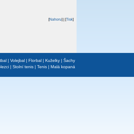
[
Nahoru
]
| [
Tisk
]
tbal
|
Volejbal
|
Florbal
|
Kuželky
|
Šachy
lezci
|
Stolní tenis
|
Tenis
|
Malá kopaná