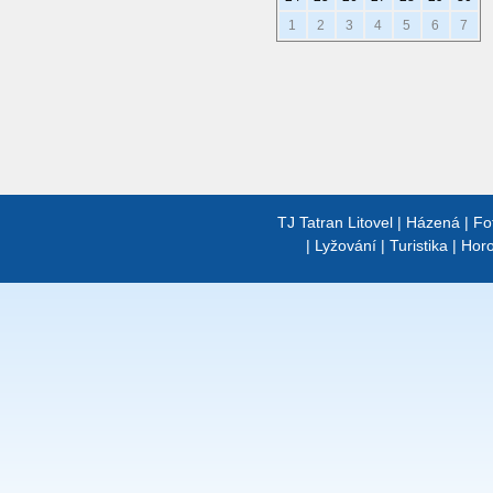
1
2
3
4
5
6
7
TJ Tatran Litovel
|
Házená
|
Fo
|
Lyžování
|
Turistika
|
Horo