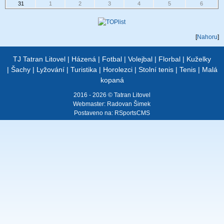
31
1
2
3
4
5
6
[
Nahoru
]
TJ Tatran Litovel
|
Házená
|
Fotbal
|
Volejbal
|
Florbal
|
Kuželky
|
Šachy
|
Lyžování
|
Turistika
|
Horolezci
|
Stolní tenis
|
Tenis
|
Malá
kopaná
2016 - 2026 © Tatran Litovel
Webmaster:
Radovan Šimek
Postaveno na:
RSportsCMS