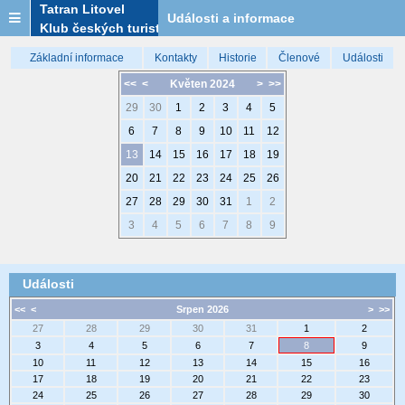
Tatran Litovel
Události a informace
Klub českých turistů
Základní informace
Kontakty
Historie
Členové
Události
<<
<
Květen 2024
>
>>
29
30
1
2
3
4
5
6
7
8
9
10
11
12
13
14
15
16
17
18
19
20
21
22
23
24
25
26
27
28
29
30
31
1
2
3
4
5
6
7
8
9
Události
<<
<
Srpen 2026
>
>>
27
28
29
30
31
1
2
3
4
5
6
7
8
9
10
11
12
13
14
15
16
17
18
19
20
21
22
23
24
25
26
27
28
29
30