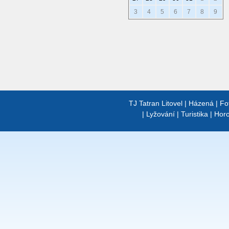
3
4
5
6
7
8
9
TJ Tatran Litovel
|
Házená
|
Fo
|
Lyžování
|
Turistika
|
Horo