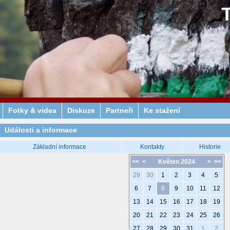
Fotky & videa
Diskuze
Partneři
Ke stažení
Události a informace
Základní informace
Kontakty
Historie
<<
<
Květen 2024
>
>>
29
30
1
2
3
4
5
6
7
8
9
10
11
12
13
14
15
16
17
18
19
20
21
22
23
24
25
26
27
28
29
30
31
1
2