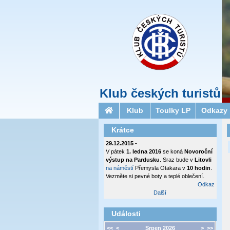
Klub českých turistů
Klub
Toulky LP
Odkazy
Krátce
29.12.2015 -
V pátek
1. ledna 2016
se koná
Novoroční
výstup na Pardusku
. Sraz bude v
Litovli
na náměstí
Přemysla Otakara v
10 hodin
.
Vezměte si pevné boty a teplé oblečení.
Odkaz
Další
Události
<<
<
Srpen 2026
>
>>