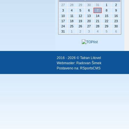
27
28
29
30
31
1
2
3
4
5
6
7
8
9
10
11
12
13
14
15
16
17
18
19
20
21
22
23
24
25
26
27
28
29
30
31
1
2
3
4
5
6
2016 - 2026 © Tatran Litovel
Webmaster:
Radovan Šimek
Postaveno na:
RSportsCMS