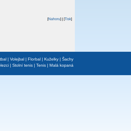
[
Nahoru
]
| [
Tisk
]
tbal
|
Volejbal
|
Florbal
|
Kuželky
|
Šachy
lezci
|
Stolní tenis
|
Tenis
|
Malá kopaná