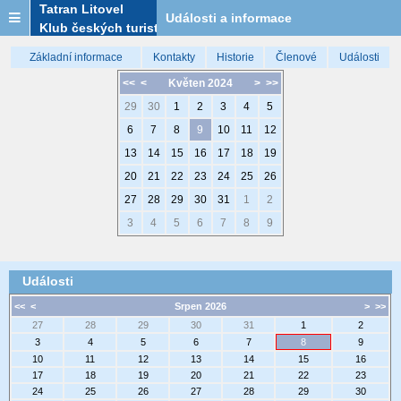
Tatran Litovel
Události a informace
Klub českých turistů
Základní informace
Kontakty
Historie
Členové
Události
<<
<
Květen 2024
>
>>
29
30
1
2
3
4
5
6
7
8
9
10
11
12
13
14
15
16
17
18
19
20
21
22
23
24
25
26
27
28
29
30
31
1
2
3
4
5
6
7
8
9
Události
<<
<
Srpen 2026
>
>>
27
28
29
30
31
1
2
3
4
5
6
7
8
9
10
11
12
13
14
15
16
17
18
19
20
21
22
23
24
25
26
27
28
29
30