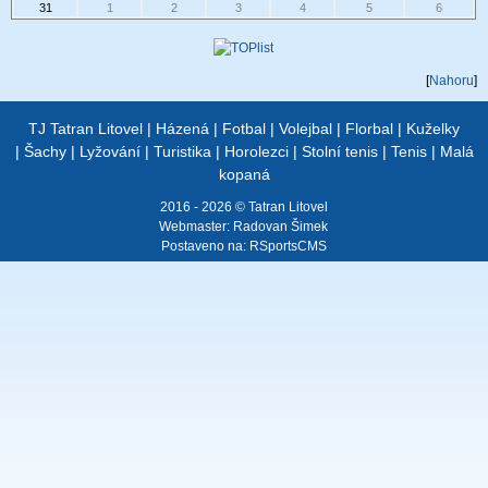
31
1
2
3
4
5
6
[
Nahoru
]
TJ Tatran Litovel
|
Házená
|
Fotbal
|
Volejbal
|
Florbal
|
Kuželky
|
Šachy
|
Lyžování
|
Turistika
|
Horolezci
|
Stolní tenis
|
Tenis
|
Malá
kopaná
2016 - 2026 © Tatran Litovel
Webmaster:
Radovan Šimek
Postaveno na:
RSportsCMS