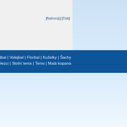
[
Nahoru
]
| [
Tisk
]
tbal
|
Volejbal
|
Florbal
|
Kuželky
|
Šachy
lezci
|
Stolní tenis
|
Tenis
|
Malá kopaná