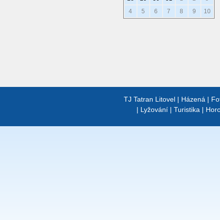
4
5
6
7
8
9
10
TJ Tatran Litovel
|
Házená
|
Fo
|
Lyžování
|
Turistika
|
Horo