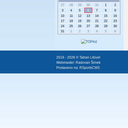
27
28
29
30
31
1
2
3
4
5
6
7
8
9
10
11
12
13
14
15
16
17
18
19
20
21
22
23
24
25
26
27
28
29
30
31
1
2
3
4
5
6
2016 - 2026 © Tatran Litovel
Webmaster:
Radovan Šimek
Postaveno na:
RSportsCMS