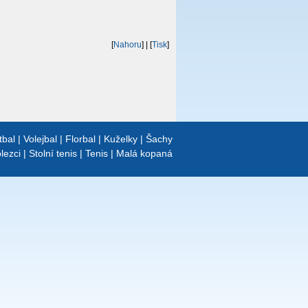
[
Nahoru
]
| [
Tisk
]
tbal
|
Volejbal
|
Florbal
|
Kuželky
|
Šachy
lezci
|
Stolní tenis
|
Tenis
|
Malá kopaná