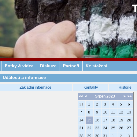
Fotky & videa
Diskuze
Partneři
Ke stažení
Události a informace
Základní informace
Kontakty
Historie
<<
<
Srpen 2023
>
>>
31
1
2
3
4
5
6
7
8
9
10
11
12
13
14
15
16
17
18
19
20
21
22
23
24
25
26
27
28
29
30
31
1
2
3