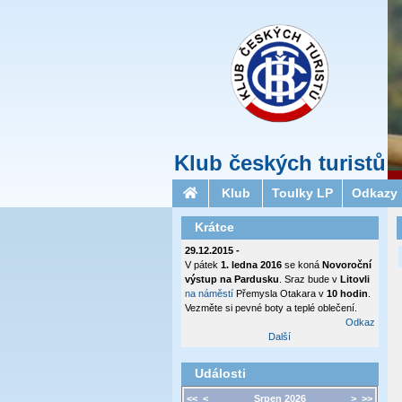
Klub českých turistů
Klub
Toulky LP
Odkazy
Krátce
29.12.2015 -
V pátek
1. ledna 2016
se koná
Novoroční
výstup na Pardusku
. Sraz bude v
Litovli
na náměstí
Přemysla Otakara v
10 hodin
.
Vezměte si pevné boty a teplé oblečení.
Odkaz
Další
Události
<<
<
Srpen 2026
>
>>