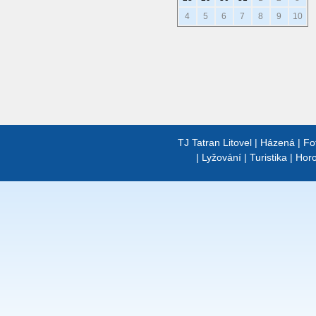
4
5
6
7
8
9
10
TJ Tatran Litovel
|
Házená
|
Fo
|
Lyžování
|
Turistika
|
Horo