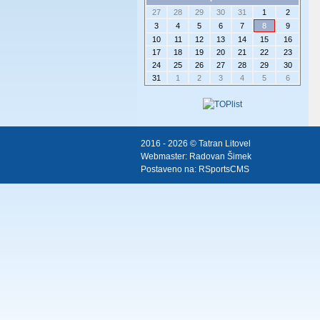
27
28
29
30
31
1
2
3
4
5
6
7
8
9
10
11
12
13
14
15
16
17
18
19
20
21
22
23
24
25
26
27
28
29
30
31
1
2
3
4
5
6
2016 - 2026 © Tatran Litovel
Webmaster:
Radovan Šimek
Postaveno na:
RSportsCMS