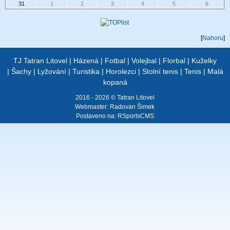
31
1
2
3
4
5
6
[
Nahoru
]
TJ Tatran Litovel
|
Házená
|
Fotbal
|
Volejbal
|
Florbal
|
Kuželky
|
Šachy
|
Lyžování
|
Turistika
|
Horolezci
|
Stolní tenis
|
Tenis
|
Malá
kopaná
2016 - 2026 © Tatran Litovel
Webmaster:
Radovan Šimek
Postaveno na:
RSportsCMS