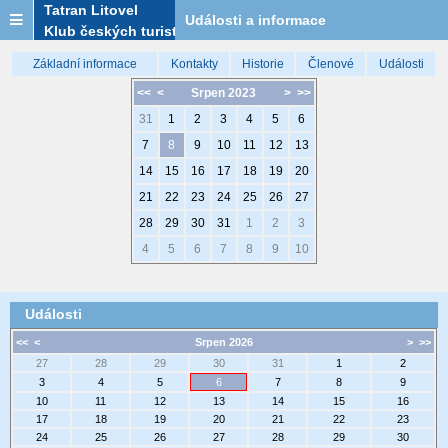
Tatran Litovel
Události a informace
Klub českých turistů
Základní informace
Kontakty
Historie
Členové
Události
<<
<
Srpen 2023
>
>>
31
1
2
3
4
5
6
7
8
9
10
11
12
13
14
15
16
17
18
19
20
21
22
23
24
25
26
27
28
29
30
31
1
2
3
4
5
6
7
8
9
10
Události
<<
<
Srpen 2026
>
>>
27
28
29
30
31
1
2
3
4
5
6
7
8
9
10
11
12
13
14
15
16
17
18
19
20
21
22
23
24
25
26
27
28
29
30