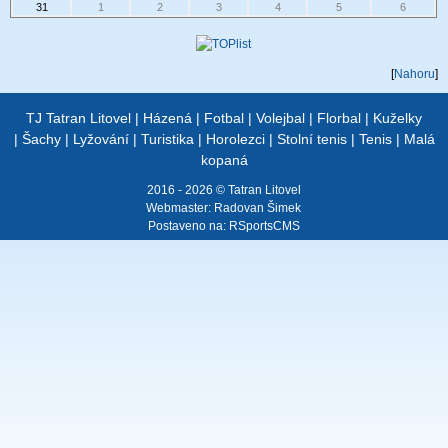
31
1
2
3
4
5
6
[
Nahoru
]
TJ Tatran Litovel
|
Házená
|
Fotbal
|
Volejbal
|
Florbal
|
Kuželky
|
Šachy
|
Lyžování
|
Turistika
|
Horolezci
|
Stolní tenis
|
Tenis
|
Malá
kopaná
2016 - 2026 © Tatran Litovel
Webmaster:
Radovan Šimek
Postaveno na:
RSportsCMS