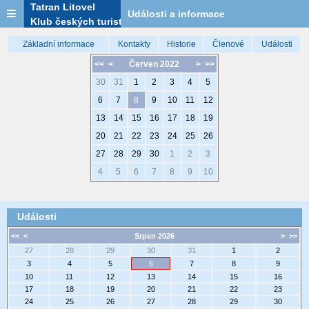
Tatran Litovel
Události a informace
Klub českých turistů
Základní informace
Kontakty
Historie
Členové
Události
<<
<
Červen 2022
>
>>
30
31
1
2
3
4
5
6
7
8
9
10
11
12
13
14
15
16
17
18
19
20
21
22
23
24
25
26
27
28
29
30
1
2
3
4
5
6
7
8
9
10
Události
<<
<
Srpen 2026
>
>>
27
28
29
30
31
1
2
3
4
5
6
7
8
9
10
11
12
13
14
15
16
17
18
19
20
21
22
23
24
25
26
27
28
29
30