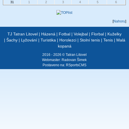
31
1
2
3
4
5
6
[
Nahoru
]
TJ Tatran Litovel
|
Házená
|
Fotbal
|
Volejbal
|
Florbal
|
Kuželky
|
Šachy
|
Lyžování
|
Turistika
|
Horolezci
|
Stolní tenis
|
Tenis
|
Malá
kopaná
2016 - 2026 © Tatran Litovel
Webmaster:
Radovan Šimek
Postaveno na:
RSportsCMS