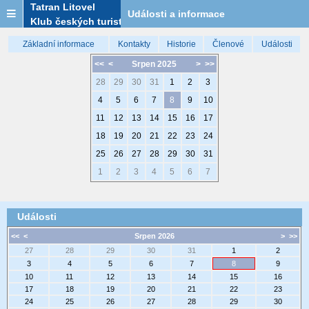
Tatran Litovel
Události a informace
Klub českých turistů
Základní informace
Kontakty
Historie
Členové
Události
<<
<
Srpen 2025
>
>>
28
29
30
31
1
2
3
4
5
6
7
8
9
10
11
12
13
14
15
16
17
18
19
20
21
22
23
24
25
26
27
28
29
30
31
1
2
3
4
5
6
7
Události
<<
<
Srpen 2026
>
>>
27
28
29
30
31
1
2
3
4
5
6
7
8
9
10
11
12
13
14
15
16
17
18
19
20
21
22
23
24
25
26
27
28
29
30