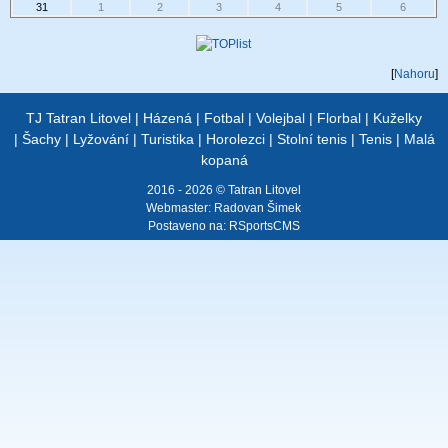
31
1
2
3
4
5
6
[
Nahoru
]
TJ Tatran Litovel
|
Házená
|
Fotbal
|
Volejbal
|
Florbal
|
Kuželky
|
Šachy
|
Lyžování
|
Turistika
|
Horolezci
|
Stolní tenis
|
Tenis
|
Malá
kopaná
2016 - 2026 © Tatran Litovel
Webmaster:
Radovan Šimek
Postaveno na:
RSportsCMS