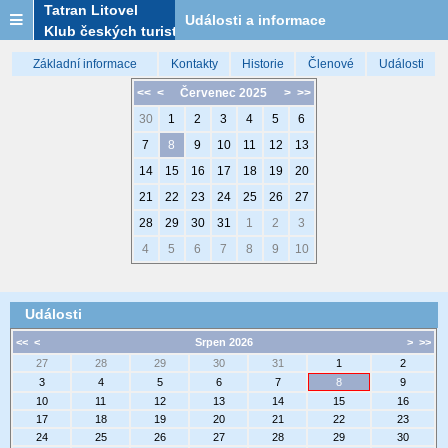
Tatran Litovel
Události a informace
Klub českých turistů
Základní informace
Kontakty
Historie
Členové
Události
<<
<
Červenec 2025
>
>>
30
1
2
3
4
5
6
7
8
9
10
11
12
13
14
15
16
17
18
19
20
21
22
23
24
25
26
27
28
29
30
31
1
2
3
4
5
6
7
8
9
10
Události
<<
<
Srpen 2026
>
>>
27
28
29
30
31
1
2
3
4
5
6
7
8
9
10
11
12
13
14
15
16
17
18
19
20
21
22
23
24
25
26
27
28
29
30