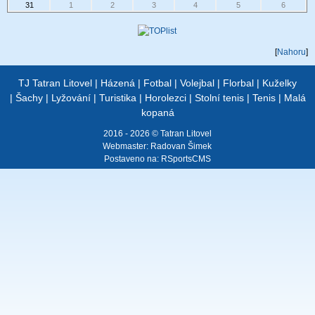
31
1
2
3
4
5
6
[
Nahoru
]
TJ Tatran Litovel
|
Házená
|
Fotbal
|
Volejbal
|
Florbal
|
Kuželky
|
Šachy
|
Lyžování
|
Turistika
|
Horolezci
|
Stolní tenis
|
Tenis
|
Malá
kopaná
2016 - 2026 © Tatran Litovel
Webmaster:
Radovan Šimek
Postaveno na:
RSportsCMS