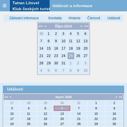
Tatran Litovel
Události a informace
Klub českých turistů
Základní informace
Kontakty
Historie
Členové
Události
<<
<
Říjen 2024
>
>>
30
1
2
3
4
5
6
7
8
9
10
11
12
13
14
15
16
17
18
19
20
21
22
23
24
25
26
27
28
29
30
31
1
2
3
4
5
6
7
8
9
10
Události
<<
<
Srpen 2026
>
>>
27
28
29
30
31
1
2
3
4
5
6
7
8
9
10
11
12
13
14
15
16
17
18
19
20
21
22
23
24
25
26
27
28
29
30