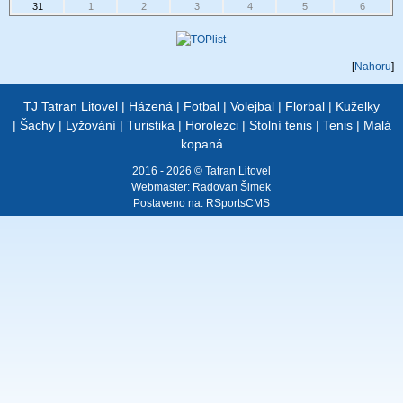
31
1
2
3
4
5
6
[
Nahoru
]
TJ Tatran Litovel
|
Házená
|
Fotbal
|
Volejbal
|
Florbal
|
Kuželky
|
Šachy
|
Lyžování
|
Turistika
|
Horolezci
|
Stolní tenis
|
Tenis
|
Malá
kopaná
2016 - 2026 © Tatran Litovel
Webmaster:
Radovan Šimek
Postaveno na:
RSportsCMS