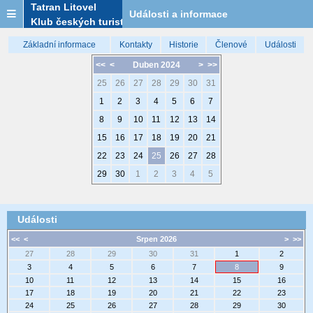
Tatran Litovel
Události a informace
Klub českých turistů
Základní informace
Kontakty
Historie
Členové
Události
<<
<
Duben 2024
>
>>
25
26
27
28
29
30
31
1
2
3
4
5
6
7
8
9
10
11
12
13
14
15
16
17
18
19
20
21
22
23
24
25
26
27
28
29
30
1
2
3
4
5
Události
<<
<
Srpen 2026
>
>>
27
28
29
30
31
1
2
3
4
5
6
7
8
9
10
11
12
13
14
15
16
17
18
19
20
21
22
23
24
25
26
27
28
29
30