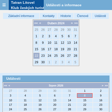
Tatran Litovel
Události a informace
Klub českých turistů
Základní informace
Kontakty
Historie
Členové
Události
<<
<
Duben 2024
>
>>
25
26
27
28
29
30
31
1
2
3
4
5
6
7
8
9
10
11
12
13
14
15
16
17
18
19
20
21
22
23
24
25
26
27
28
29
30
1
2
3
4
5
Události
<<
<
Srpen 2026
>
>>
27
28
29
30
31
1
2
3
4
5
6
7
8
9
10
11
12
13
14
15
16
17
18
19
20
21
22
23
24
25
26
27
28
29
30