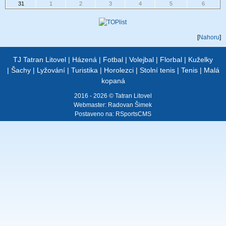
31
1
2
3
4
5
6
[
Nahoru
]
TJ Tatran Litovel
|
Házená
|
Fotbal
|
Volejbal
|
Florbal
|
Kuželky
|
Šachy
|
Lyžování
|
Turistika
|
Horolezci
|
Stolní tenis
|
Tenis
|
Malá
kopaná
2016 - 2026 © Tatran Litovel
Webmaster:
Radovan Šimek
Postaveno na:
RSportsCMS