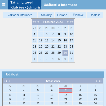
Tatran Litovel
Události a informace
Klub českých turistů
Základní informace
Kontakty
Historie
Členové
Události
<<
<
Prosinec 2023
>
>>
27
28
29
30
1
2
3
4
5
6
7
8
9
10
11
12
13
14
15
16
17
18
19
20
21
22
23
24
25
26
27
28
29
30
31
1
2
3
4
5
6
7
Události
<<
<
Srpen 2026
>
>>
27
28
29
30
31
1
2
3
4
5
6
7
8
9
10
11
12
13
14
15
16
17
18
19
20
21
22
23
24
25
26
27
28
29
30