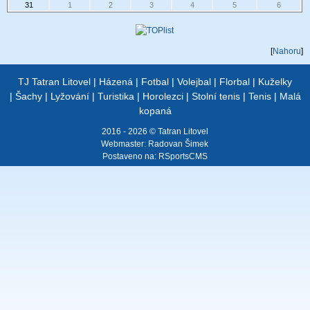
31
1
2
3
4
5
6
[
Nahoru
]
TJ Tatran Litovel
|
Házená
|
Fotbal
|
Volejbal
|
Florbal
|
Kuželky
|
Šachy
|
Lyžování
|
Turistika
|
Horolezci
|
Stolní tenis
|
Tenis
|
Malá
kopaná
2016 - 2026 © Tatran Litovel
Webmaster:
Radovan Šimek
Postaveno na:
RSportsCMS