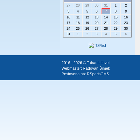
27
28
29
30
31
1
2
3
4
5
6
7
8
9
10
11
12
13
14
15
16
17
18
19
20
21
22
23
24
25
26
27
28
29
30
31
1
2
3
4
5
6
2016 - 2026 © Tatran Litovel
Webmaster:
Radovan Šimek
Postaveno na:
RSportsCMS