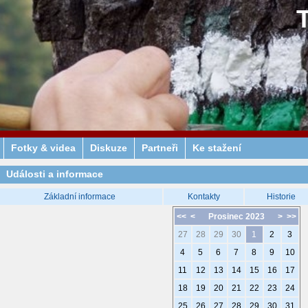
Fotky & videa
Diskuze
Partneři
Ke stažení
Události a informace
Základní informace
Kontakty
Historie
<<
<
Prosinec 2023
>
>>
27
28
29
30
1
2
3
4
5
6
7
8
9
10
11
12
13
14
15
16
17
18
19
20
21
22
23
24
25
26
27
28
29
30
31