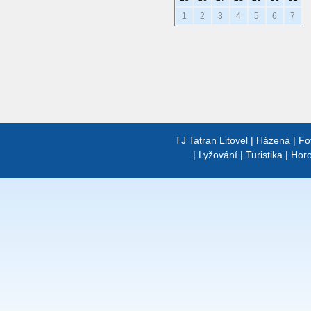
1
2
3
4
5
6
7
TJ Tatran Litovel
|
Házená
|
Fo
|
Lyžování
|
Turistika
|
Horo