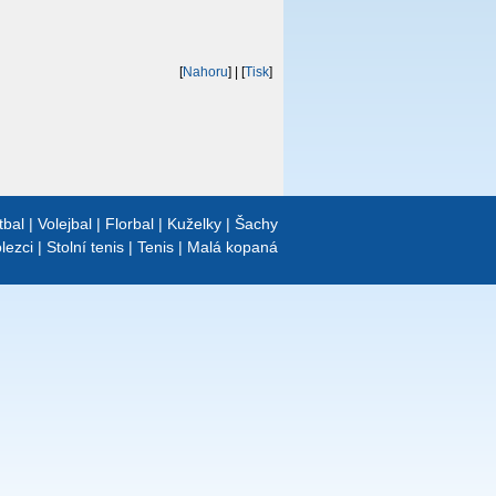
[
Nahoru
]
| [
Tisk
]
tbal
|
Volejbal
|
Florbal
|
Kuželky
|
Šachy
lezci
|
Stolní tenis
|
Tenis
|
Malá kopaná