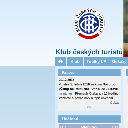
Klub českých turistů
Klub
Toulky LP
Odkazy
Krátce
29.12.2015 -
V pátek
1. ledna 2016
se koná
Novoroční
výstup na Pardusku
. Sraz bude v
Litovli
na náměstí
Přemysla Otakara v
10 hodin
.
Vezměte si pevné boty a teplé oblečení.
Odkaz
Další
Události
<<
<
Srpen 2026
>
>>