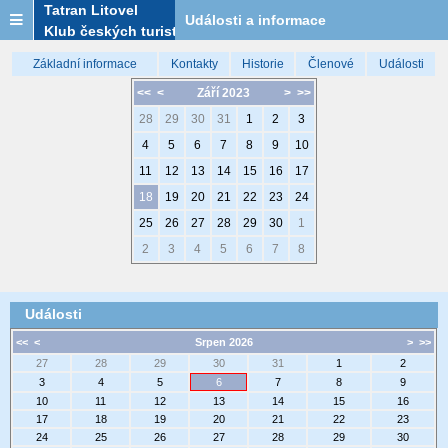
Tatran Litovel
Události a informace
Klub českých turistů
Základní informace
Kontakty
Historie
Členové
Události
<<
<
Září 2023
>
>>
28
29
30
31
1
2
3
4
5
6
7
8
9
10
11
12
13
14
15
16
17
18
19
20
21
22
23
24
25
26
27
28
29
30
1
2
3
4
5
6
7
8
Události
<<
<
Srpen 2026
>
>>
27
28
29
30
31
1
2
3
4
5
6
7
8
9
10
11
12
13
14
15
16
17
18
19
20
21
22
23
24
25
26
27
28
29
30