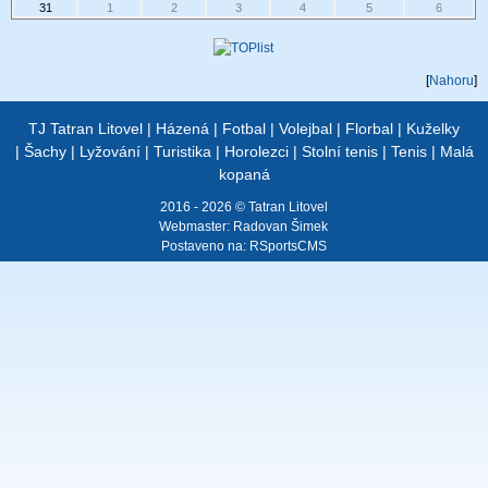
31
1
2
3
4
5
6
[
Nahoru
]
TJ Tatran Litovel
|
Házená
|
Fotbal
|
Volejbal
|
Florbal
|
Kuželky
|
Šachy
|
Lyžování
|
Turistika
|
Horolezci
|
Stolní tenis
|
Tenis
|
Malá
kopaná
2016 - 2026 © Tatran Litovel
Webmaster:
Radovan Šimek
Postaveno na:
RSportsCMS