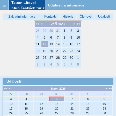
Tatran Litovel
Události a informace
Klub českých turistů
Základní informace
Kontakty
Historie
Členové
Události
<<
<
Září 2023
>
>>
28
29
30
31
1
2
3
4
5
6
7
8
9
10
11
12
13
14
15
16
17
18
19
20
21
22
23
24
25
26
27
28
29
30
1
2
3
4
5
6
7
8
Události
<<
<
Srpen 2026
>
>>
27
28
29
30
31
1
2
3
4
5
6
7
8
9
10
11
12
13
14
15
16
17
18
19
20
21
22
23
24
25
26
27
28
29
30