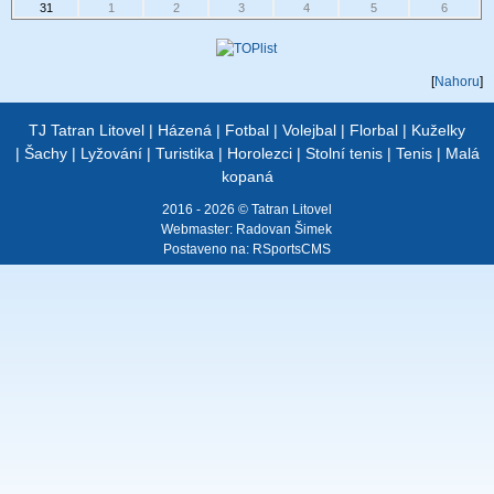
31
1
2
3
4
5
6
[
Nahoru
]
TJ Tatran Litovel
|
Házená
|
Fotbal
|
Volejbal
|
Florbal
|
Kuželky
|
Šachy
|
Lyžování
|
Turistika
|
Horolezci
|
Stolní tenis
|
Tenis
|
Malá
kopaná
2016 - 2026 © Tatran Litovel
Webmaster:
Radovan Šimek
Postaveno na:
RSportsCMS