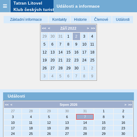
Tatran Litovel
Události a informace
Klub českých turistů
Základní informace
Kontakty
Historie
Členové
Události
<<
<
Září 2022
>
>>
29
30
31
1
2
3
4
5
6
7
8
9
10
11
12
13
14
15
16
17
18
19
20
21
22
23
24
25
26
27
28
29
30
1
2
3
4
5
6
7
8
9
Události
<<
<
Srpen 2026
>
>>
27
28
29
30
31
1
2
3
4
5
6
7
8
9
10
11
12
13
14
15
16
17
18
19
20
21
22
23
24
25
26
27
28
29
30