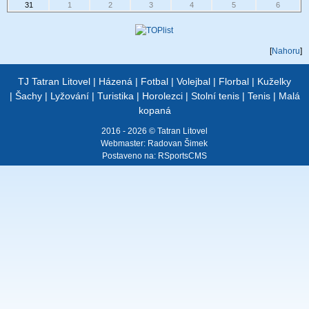
31
1
2
3
4
5
6
[
Nahoru
]
TJ Tatran Litovel
|
Házená
|
Fotbal
|
Volejbal
|
Florbal
|
Kuželky
|
Šachy
|
Lyžování
|
Turistika
|
Horolezci
|
Stolní tenis
|
Tenis
|
Malá
kopaná
2016 - 2026 © Tatran Litovel
Webmaster:
Radovan Šimek
Postaveno na:
RSportsCMS