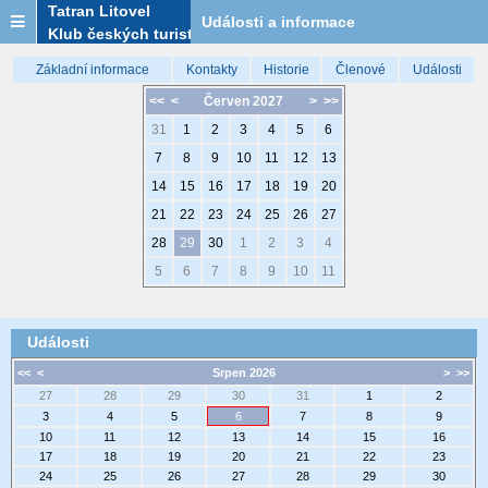
Tatran Litovel
Události a informace
Klub českých turistů
Základní informace
Kontakty
Historie
Členové
Události
<<
<
Červen 2027
>
>>
31
1
2
3
4
5
6
7
8
9
10
11
12
13
14
15
16
17
18
19
20
21
22
23
24
25
26
27
28
29
30
1
2
3
4
5
6
7
8
9
10
11
Události
<<
<
Srpen 2026
>
>>
27
28
29
30
31
1
2
3
4
5
6
7
8
9
10
11
12
13
14
15
16
17
18
19
20
21
22
23
24
25
26
27
28
29
30