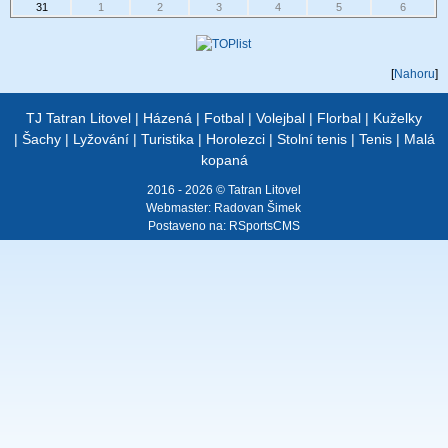
31
1
2
3
4
5
6
[
Nahoru
]
TJ Tatran Litovel
|
Házená
|
Fotbal
|
Volejbal
|
Florbal
|
Kuželky
|
Šachy
|
Lyžování
|
Turistika
|
Horolezci
|
Stolní tenis
|
Tenis
|
Malá
kopaná
2016 - 2026 © Tatran Litovel
Webmaster:
Radovan Šimek
Postaveno na:
RSportsCMS