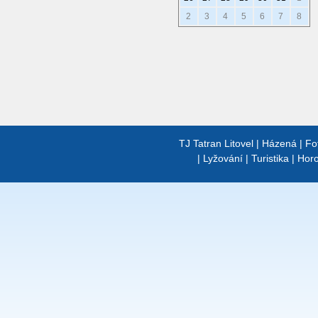
2
3
4
5
6
7
8
TJ Tatran Litovel
|
Házená
|
Fo
|
Lyžování
|
Turistika
|
Horo