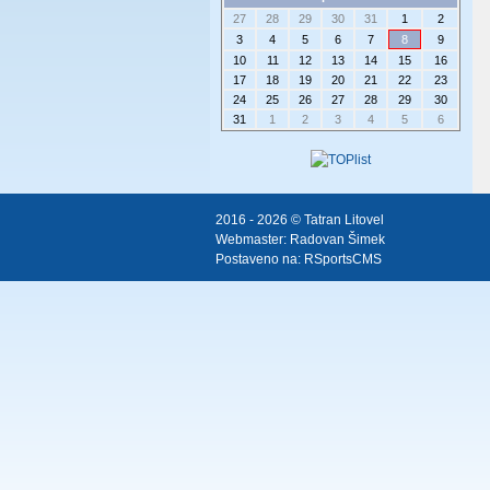
27
28
29
30
31
1
2
3
4
5
6
7
8
9
10
11
12
13
14
15
16
17
18
19
20
21
22
23
24
25
26
27
28
29
30
31
1
2
3
4
5
6
2016 - 2026 © Tatran Litovel
Webmaster:
Radovan Šimek
Postaveno na:
RSportsCMS