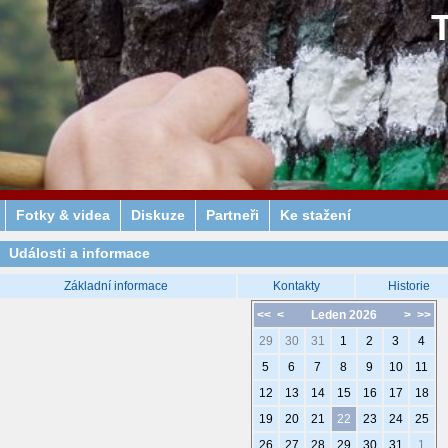
Fotky & videa
Diskuze
Partneři
Ke stažení
Události a informace
Základní informace
Kontakty
Historie
<<
<
Leden 2026
>
>>
29
30
31
1
2
3
4
5
6
7
8
9
10
11
12
13
14
15
16
17
18
19
20
21
22
23
24
25
26
27
28
29
30
31
1