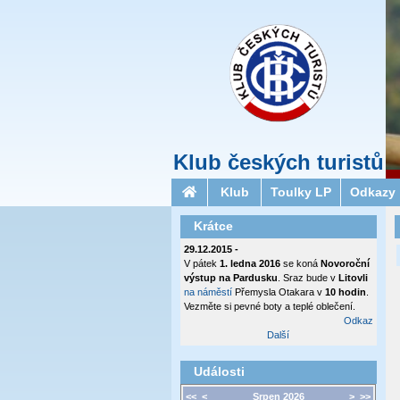
Klub českých turistů
Klub
Toulky LP
Odkazy
Krátce
29.12.2015 -
V pátek
1. ledna 2016
se koná
Novoroční
výstup na Pardusku
. Sraz bude v
Litovli
na náměstí
Přemysla Otakara v
10 hodin
.
Vezměte si pevné boty a teplé oblečení.
Odkaz
Další
Události
<<
<
Srpen 2026
>
>>