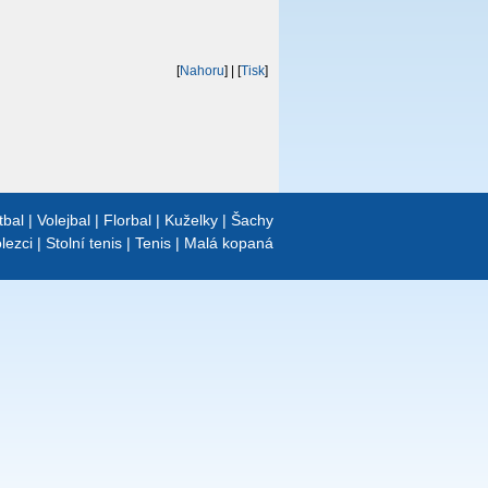
[
Nahoru
]
| [
Tisk
]
tbal
|
Volejbal
|
Florbal
|
Kuželky
|
Šachy
lezci
|
Stolní tenis
|
Tenis
|
Malá kopaná