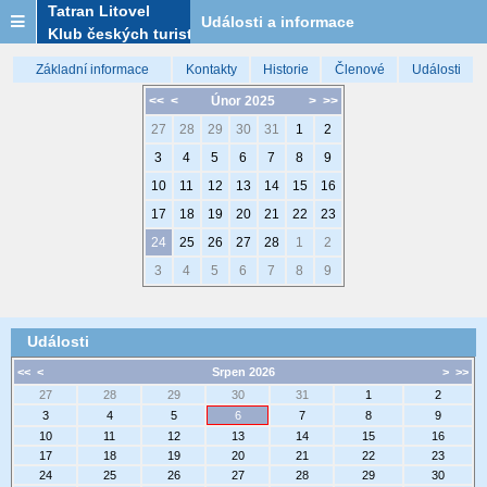
Tatran Litovel
Události a informace
Klub českých turistů
Základní informace
Kontakty
Historie
Členové
Události
<<
<
Únor 2025
>
>>
27
28
29
30
31
1
2
3
4
5
6
7
8
9
10
11
12
13
14
15
16
17
18
19
20
21
22
23
24
25
26
27
28
1
2
3
4
5
6
7
8
9
Události
<<
<
Srpen 2026
>
>>
27
28
29
30
31
1
2
3
4
5
6
7
8
9
10
11
12
13
14
15
16
17
18
19
20
21
22
23
24
25
26
27
28
29
30