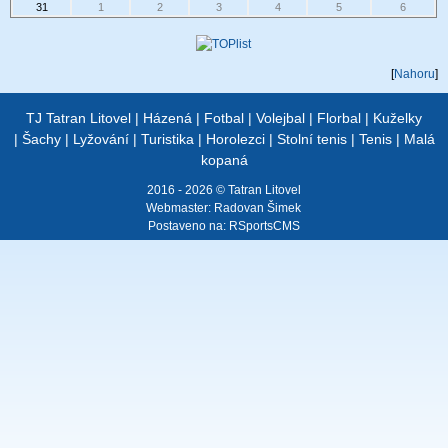
31
1
2
3
4
5
6
[
Nahoru
]
TJ Tatran Litovel
|
Házená
|
Fotbal
|
Volejbal
|
Florbal
|
Kuželky
|
Šachy
|
Lyžování
|
Turistika
|
Horolezci
|
Stolní tenis
|
Tenis
|
Malá
kopaná
2016 - 2026 © Tatran Litovel
Webmaster:
Radovan Šimek
Postaveno na:
RSportsCMS