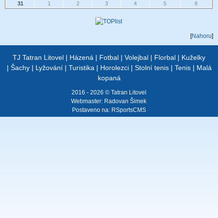
31
1
2
3
4
5
6
[
Nahoru
]
TJ Tatran Litovel
|
Házená
|
Fotbal
|
Volejbal
|
Florbal
|
Kuželky
|
Šachy
|
Lyžování
|
Turistika
|
Horolezci
|
Stolní tenis
|
Tenis
|
Malá
kopaná
2016 - 2026 © Tatran Litovel
Webmaster:
Radovan Šimek
Postaveno na:
RSportsCMS