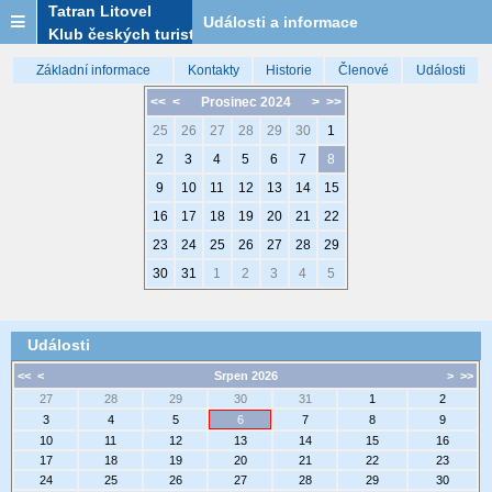
Tatran Litovel
Události a informace
Klub českých turistů
Základní informace
Kontakty
Historie
Členové
Události
<<
<
Prosinec 2024
>
>>
25
26
27
28
29
30
1
2
3
4
5
6
7
8
9
10
11
12
13
14
15
16
17
18
19
20
21
22
23
24
25
26
27
28
29
30
31
1
2
3
4
5
Události
<<
<
Srpen 2026
>
>>
27
28
29
30
31
1
2
3
4
5
6
7
8
9
10
11
12
13
14
15
16
17
18
19
20
21
22
23
24
25
26
27
28
29
30