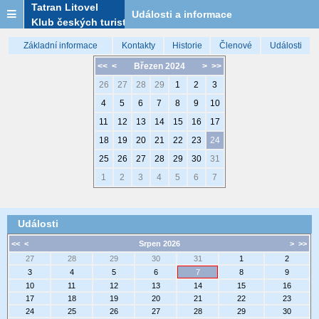
Tatran Litovel
Události a informace
Klub českých turistů
Základní informace
Kontakty
Historie
Členové
Události
<<
<
Březen 2024
>
>>
26
27
28
29
1
2
3
4
5
6
7
8
9
10
11
12
13
14
15
16
17
18
19
20
21
22
23
24
25
26
27
28
29
30
31
1
2
3
4
5
6
7
Události
<<
<
Srpen 2026
>
>>
27
28
29
30
31
1
2
3
4
5
6
7
8
9
10
11
12
13
14
15
16
17
18
19
20
21
22
23
24
25
26
27
28
29
30