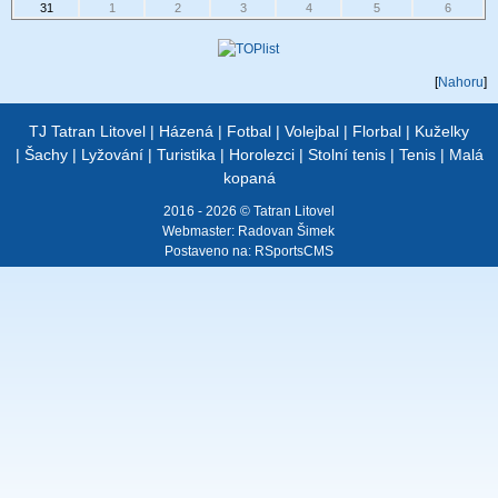
31
1
2
3
4
5
6
[
Nahoru
]
TJ Tatran Litovel
|
Házená
|
Fotbal
|
Volejbal
|
Florbal
|
Kuželky
|
Šachy
|
Lyžování
|
Turistika
|
Horolezci
|
Stolní tenis
|
Tenis
|
Malá
kopaná
2016 - 2026 © Tatran Litovel
Webmaster:
Radovan Šimek
Postaveno na:
RSportsCMS